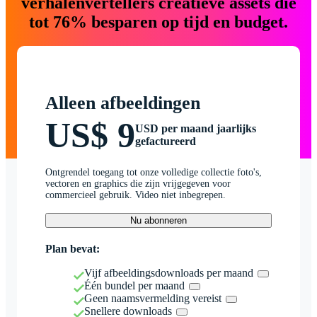
verhalenvertellers creatieve assets die
tot 76% besparen op tijd en budget.
Alleen afbeeldingen
US$ 9
USD per maand jaarlijks
gefactureerd
Ontgrendel toegang tot onze volledige collectie foto's,
vectoren en graphics die zijn vrijgegeven voor
commercieel gebruik. Video niet inbegrepen.
Nu abonneren
Plan bevat:
Vijf afbeeldingsdownloads per maand
Één bundel per maand
Geen naamsvermelding vereist
Snellere downloads