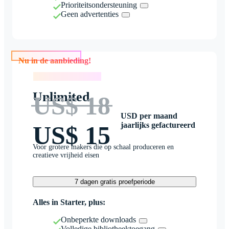
Prioriteitsondersteuning
Geen advertenties
Nu in de aanbieding!
Nu in de aanbieding!
Unlimited
US$ 18
USD per maand
jaarlijks gefactureerd
US$ 15
Voor grotere makers die op schaal produceren en
creatieve vrijheid eisen
7 dagen gratis proefperiode
Alles in Starter, plus:
Onbeperkte downloads
Volledige bibliotheektoegang