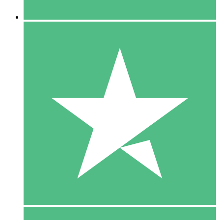
5 Downloaden
15
US$
00
10 Downloaden
20
US$
00