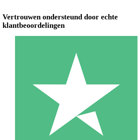
Vertrouwen ondersteund door echte
klantbeoordelingen
Individuele Creditpakketten
Betaal per gebruik met downloadtegoeden. Geen maandelijkse
verplichting vereist.
1 Downloaden
10
US$
00