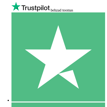
behzad toomas