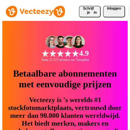
Schrijf 
Inloggen
je
in
4.9
from 33.572 reviews on Trustpilot
Betaalbare abonnementen
met eenvoudige prijzen
Vecteezy is 's werelds #1
stockfotomarktplaats, vertrouwd door
meer dan 90.000 klanten wereldwijd.
Het biedt merken, makers en