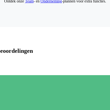
Ontdek onze
Team
- en
Onderneming
-plannen voor extra functies.
beoordelingen