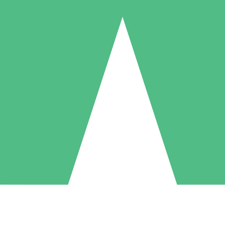
Individuele Creditpakketten
l per gebruik met downloadtegoeden. Geen maandelijkse verplichting ve
1 Downloaden
5 Downloaden
10 Downloaden
10
15
20
US$
00
US$
00
US$
00