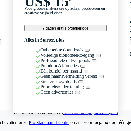
US$ 15
Voor grotere makers die op schaal produceren en
creatieve vrijheid eisen
7 dagen gratis proefperiode
Alles in Starter, plus:
Onbeperkte downloads
Volledige bibliotheektoegang
Professionele ontwerptools
Premium AI-functies
Één bundel per maand
Geen naamsvermelding vereist
Snellere downloads
Prioriteitsondersteuning
Geen advertenties
Wilt u zich niet abonneren?
Meer aankoopopties bekijken
n bevatten onze
Pro Standaard-licentie
en zijn voor toegang door één ge