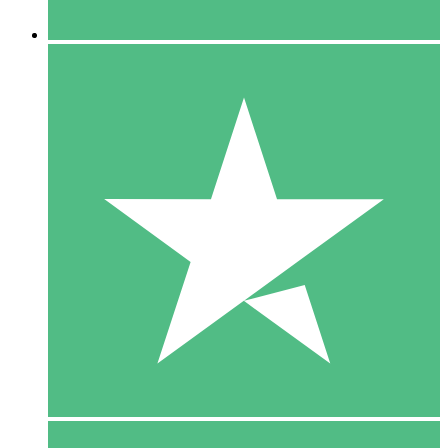
5 Downloaden
15
US$
00
10 Downloaden
20
US$
00