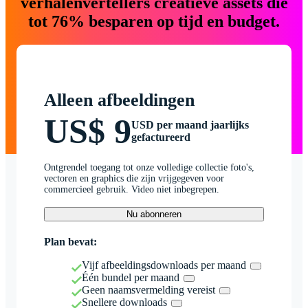
verhalenvertellers creatieve assets die
tot 76% besparen op tijd en budget.
Alleen afbeeldingen
US$ 9
USD per maand jaarlijks
gefactureerd
Ontgrendel toegang tot onze volledige collectie foto's,
vectoren en graphics die zijn vrijgegeven voor
commercieel gebruik. Video niet inbegrepen.
Nu abonneren
Plan bevat:
Vijf afbeeldingsdownloads per maand
Één bundel per maand
Geen naamsvermelding vereist
Snellere downloads