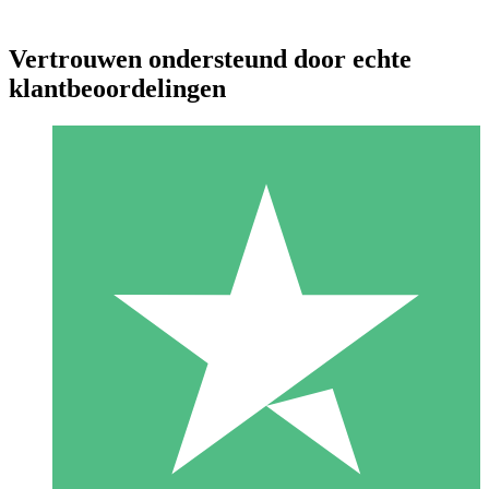
Vertrouwen ondersteund door echte
klantbeoordelingen
Individuele Creditpakketten
Betaal per gebruik met downloadtegoeden. Geen maandelijkse
verplichting vereist.
1 Downloaden
10
US$
00