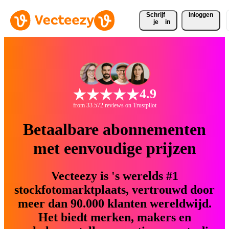
Schrijf 
Inloggen
je
in
4.9
from 33.572 reviews on Trustpilot
Betaalbare abonnementen
met eenvoudige prijzen
Vecteezy is 's werelds #1
stockfotomarktplaats, vertrouwd door
meer dan 90.000 klanten wereldwijd.
Het biedt merken, makers en