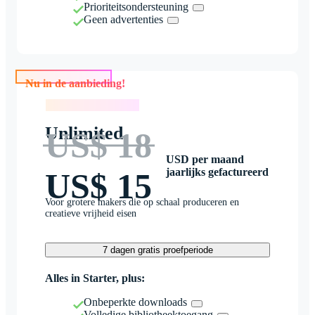
Prioriteitsondersteuning
Geen advertenties
Nu in de aanbieding!
Nu in de aanbieding!
Unlimited
US$ 18
USD per maand
jaarlijks gefactureerd
US$ 15
Voor grotere makers die op schaal produceren en
creatieve vrijheid eisen
7 dagen gratis proefperiode
Alles in Starter, plus:
Onbeperkte downloads
Volledige bibliotheektoegang