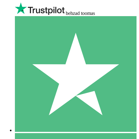
behzad toomas