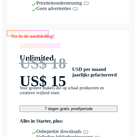
Prioriteitsondersteuning
Geen advertenties
Nu in de aanbieding!
Nu in de aanbieding!
Unlimited
US$ 18
USD per maand
jaarlijks gefactureerd
US$ 15
Voor grotere makers die op schaal produceren en
creatieve vrijheid eisen
7 dagen gratis proefperiode
Alles in Starter, plus:
Onbeperkte downloads
Volledige bibliotheektoegang