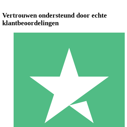
Vertrouwen ondersteund door echte
klantbeoordelingen
Individuele Creditpakketten
Betaal per gebruik met downloadtegoeden. Geen maandelijkse
verplichting vereist.
1 Downloaden
10
US$
00