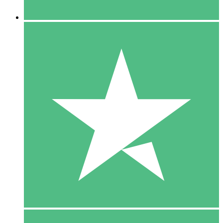
5 Downloaden
15
US$
00
10 Downloaden
20
US$
00