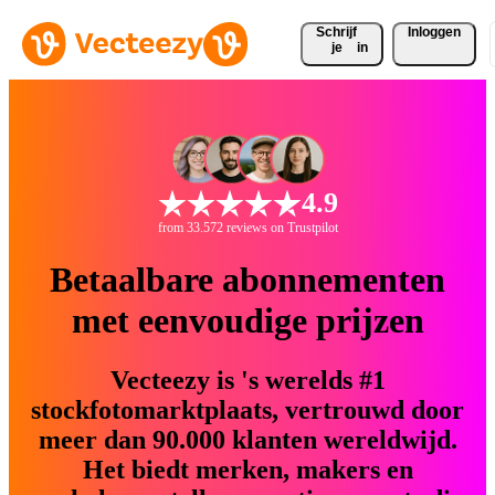
Schrijf 
Inloggen
je
in
4.9
from 33.572 reviews on Trustpilot
Betaalbare abonnementen
met eenvoudige prijzen
Vecteezy is 's werelds #1
stockfotomarktplaats, vertrouwd door
meer dan 90.000 klanten wereldwijd.
Het biedt merken, makers en