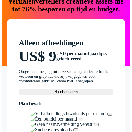
verhalenvertellers creatieve assets die
tot 76% besparen op tijd en budget.
Alleen afbeeldingen
US$ 9
USD per maand jaarlijks
gefactureerd
Ontgrendel toegang tot onze volledige collectie foto's,
vectoren en graphics die zijn vrijgegeven voor
commercieel gebruik. Video niet inbegrepen.
Nu abonneren
Plan bevat:
Vijf afbeeldingsdownloads per maand
Één bundel per maand
Geen naamsvermelding vereist
Snellere downloads