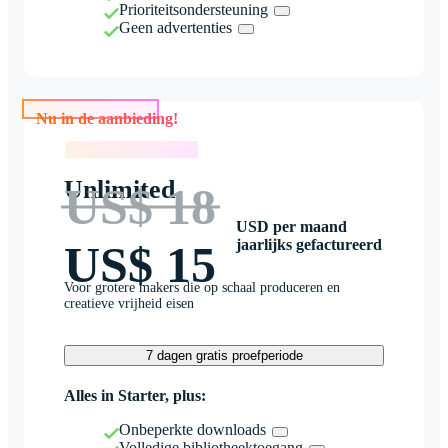
Prioriteitsondersteuning
Geen advertenties
Nu in de aanbieding!
Nu in de aanbieding!
Unlimited
US$ 18
USD per maand
jaarlijks gefactureerd
US$ 15
Voor grotere makers die op schaal produceren en
creatieve vrijheid eisen
7 dagen gratis proefperiode
Alles in Starter, plus:
Onbeperkte downloads
Volledige bibliotheektoegang