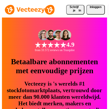
Schrijf 
Inloggen
je
in
4.9
from 33.572 reviews on Trustpilot
Betaalbare abonnementen
met eenvoudige prijzen
Vecteezy is 's werelds #1
stockfotomarktplaats, vertrouwd door
meer dan 90.000 klanten wereldwijd.
Het biedt merken, makers en