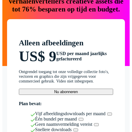
verhalenvertellers creatieve assets die
tot 76% besparen op tijd en budget.
Alleen afbeeldingen
US$ 9
USD per maand jaarlijks
gefactureerd
Ontgrendel toegang tot onze volledige collectie foto's,
vectoren en graphics die zijn vrijgegeven voor
commercieel gebruik. Video niet inbegrepen.
Nu abonneren
Plan bevat:
Vijf afbeeldingsdownloads per maand
Één bundel per maand
Geen naamsvermelding vereist
Snellere downloads