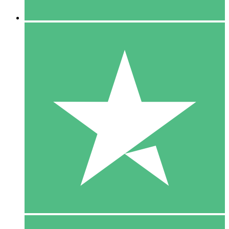
5 Downloaden
15
US$
00
10 Downloaden
20
US$
00