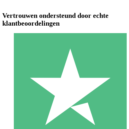
Vertrouwen ondersteund door echte
klantbeoordelingen
Individuele Creditpakketten
Betaal per gebruik met downloadtegoeden. Geen maandelijkse
verplichting vereist.
1 Downloaden
10
US$
00