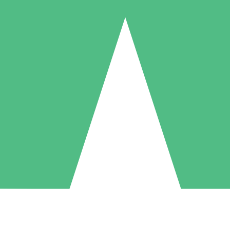
Individuele Creditpakketten
l per gebruik met downloadtegoeden. Geen maandelijkse verplichting ve
1 Downloaden
5 Downloaden
10 Downloaden
10
15
20
US$
00
US$
00
US$
00