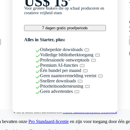
US$ 15
Voor grotere makers die op schaal produceren en
creatieve vrijheid eisen
7 dagen gratis proefperiode
Alles in Starter, plus:
Onbeperkte downloads
Volledige bibliotheektoegang
Professionele ontwerptools
Premium AI-functies
Één bundel per maand
Geen naamsvermelding vereist
Snellere downloads
Prioriteitsondersteuning
Geen advertenties
Wilt u zich niet abonneren?
Meer aankoopopties bekijken
n bevatten onze
Pro Standaard-licentie
en zijn voor toegang door één ge