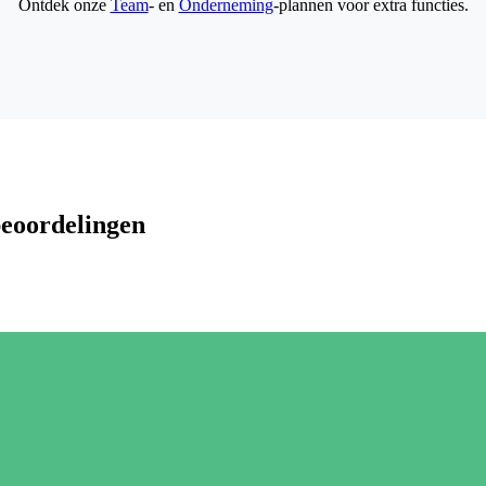
Ontdek onze
Team
- en
Onderneming
-plannen voor extra functies.
beoordelingen