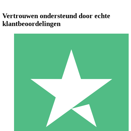
Vertrouwen ondersteund door echte
klantbeoordelingen
Individuele Creditpakketten
Betaal per gebruik met downloadtegoeden. Geen maandelijkse
verplichting vereist.
1 Downloaden
10
US$
00