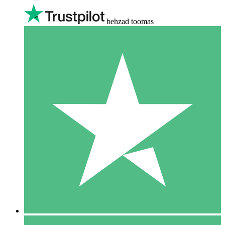
behzad toomas