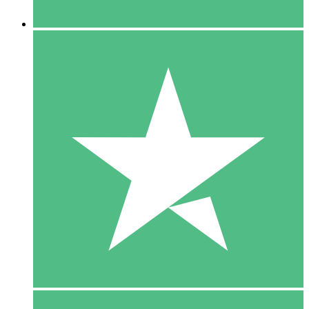
5 Downloaden
15
US$
00
10 Downloaden
20
US$
00