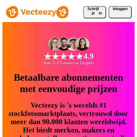
Schrijf 
Inloggen
je
in
4.9
from 33.572 reviews on Trustpilot
Betaalbare abonnementen
met eenvoudige prijzen
Vecteezy is 's werelds #1
stockfotomarktplaats, vertrouwd door
meer dan 90.000 klanten wereldwijd.
Het biedt merken, makers en