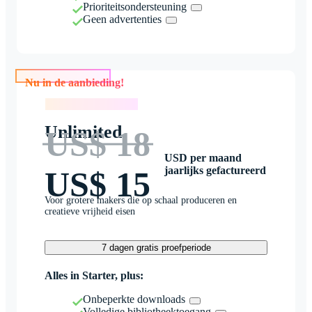
Prioriteitsondersteuning
Geen advertenties
Nu in de aanbieding!
Nu in de aanbieding!
Unlimited
US$ 18
USD per maand
jaarlijks gefactureerd
US$ 15
Voor grotere makers die op schaal produceren en
creatieve vrijheid eisen
7 dagen gratis proefperiode
Alles in Starter, plus:
Onbeperkte downloads
Volledige bibliotheektoegang