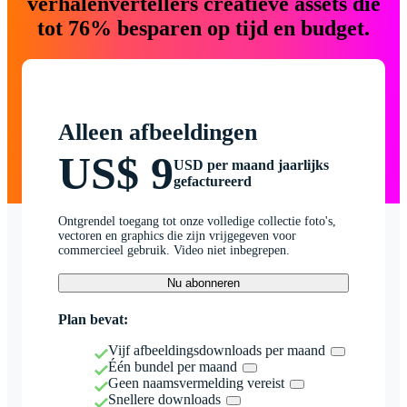
verhalenvertellers creatieve assets die
tot 76% besparen op tijd en budget.
Alleen afbeeldingen
US$ 9
USD per maand jaarlijks
gefactureerd
Ontgrendel toegang tot onze volledige collectie foto's,
vectoren en graphics die zijn vrijgegeven voor
commercieel gebruik. Video niet inbegrepen.
Nu abonneren
Plan bevat:
Vijf afbeeldingsdownloads per maand
Één bundel per maand
Geen naamsvermelding vereist
Snellere downloads