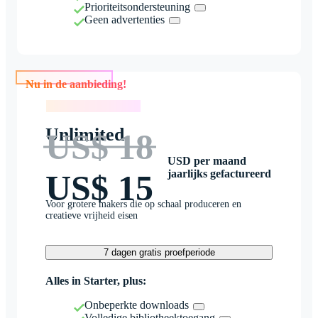
Prioriteitsondersteuning
Geen advertenties
Nu in de aanbieding!
Nu in de aanbieding!
Unlimited
US$ 18
USD per maand
jaarlijks gefactureerd
US$ 15
Voor grotere makers die op schaal produceren en
creatieve vrijheid eisen
7 dagen gratis proefperiode
Alles in Starter, plus:
Onbeperkte downloads
Volledige bibliotheektoegang