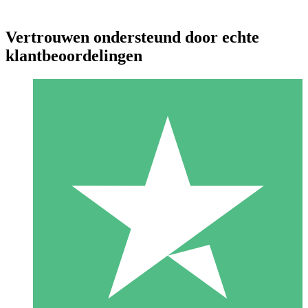
Vertrouwen ondersteund door echte
klantbeoordelingen
Individuele Creditpakketten
Betaal per gebruik met downloadtegoeden. Geen maandelijkse
verplichting vereist.
1 Downloaden
10
US$
00