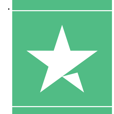
5 Downloaden
15
US$
00
10 Downloaden
20
US$
00