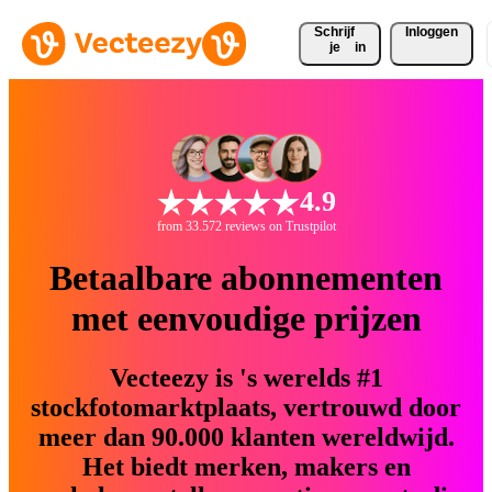
Schrijf 
Inloggen
je
in
4.9
from 33.572 reviews on Trustpilot
Betaalbare abonnementen
met eenvoudige prijzen
Vecteezy is 's werelds #1
stockfotomarktplaats, vertrouwd door
meer dan 90.000 klanten wereldwijd.
Het biedt merken, makers en