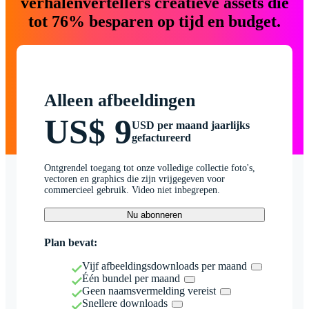
verhalenvertellers creatieve assets die
tot 76% besparen op tijd en budget.
Alleen afbeeldingen
US$ 9
USD per maand jaarlijks
gefactureerd
Ontgrendel toegang tot onze volledige collectie foto's,
vectoren en graphics die zijn vrijgegeven voor
commercieel gebruik. Video niet inbegrepen.
Nu abonneren
Plan bevat:
Vijf afbeeldingsdownloads per maand
Één bundel per maand
Geen naamsvermelding vereist
Snellere downloads