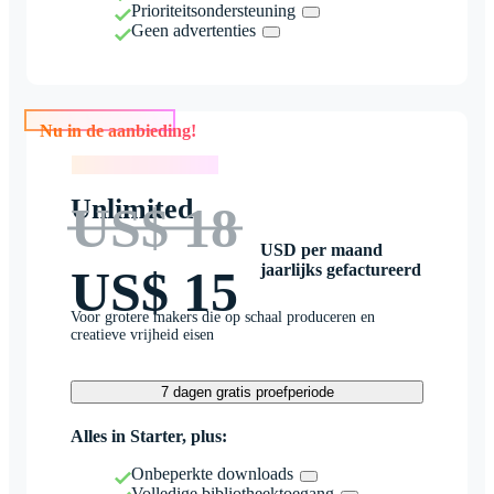
Prioriteitsondersteuning
Geen advertenties
Nu in de aanbieding!
Nu in de aanbieding!
Unlimited
US$ 18
USD per maand
jaarlijks gefactureerd
US$ 15
Voor grotere makers die op schaal produceren en
creatieve vrijheid eisen
7 dagen gratis proefperiode
Alles in Starter, plus:
Onbeperkte downloads
Volledige bibliotheektoegang