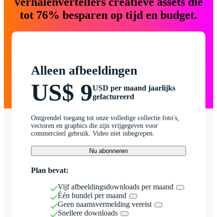
verhalenvertellers creatieve assets die
tot 76% besparen op tijd en budget.
Alleen afbeeldingen
US$ 9
USD per maand jaarlijks
gefactureerd
Ontgrendel toegang tot onze volledige collectie foto's,
vectoren en graphics die zijn vrijgegeven voor
commercieel gebruik. Video niet inbegrepen.
Nu abonneren
Plan bevat:
Vijf afbeeldingsdownloads per maand
Één bundel per maand
Geen naamsvermelding vereist
Snellere downloads