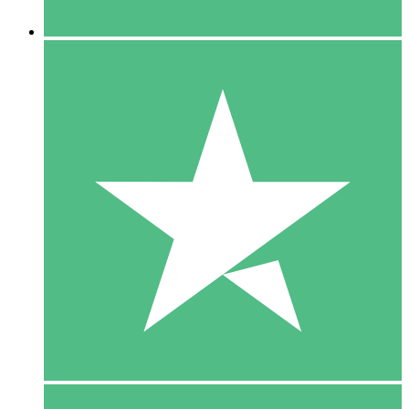
5 Downloaden
15
US$
00
10 Downloaden
20
US$
00