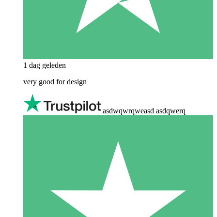
1 dag geleden
very good for design
asdwqwrqweasd asdqwerq