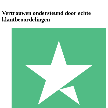
Vertrouwen ondersteund door echte
klantbeoordelingen
Individuele Creditpakketten
Betaal per gebruik met downloadtegoeden. Geen maandelijkse
verplichting vereist.
1 Downloaden
10
US$
00