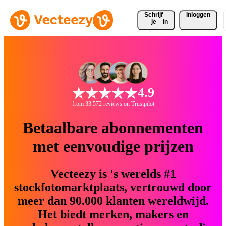
Schrijf 
Inloggen
je
in
4.9
from 33.572 reviews on Trustpilot
Betaalbare abonnementen
met eenvoudige prijzen
Vecteezy is 's werelds #1
stockfotomarktplaats, vertrouwd door
meer dan 90.000 klanten wereldwijd.
Het biedt merken, makers en