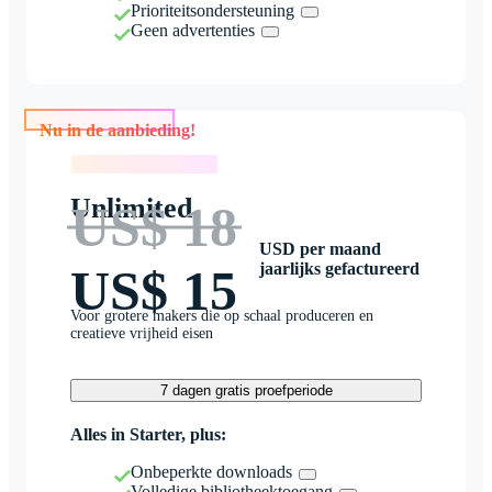
Prioriteitsondersteuning
Geen advertenties
Nu in de aanbieding!
Nu in de aanbieding!
Unlimited
US$ 18
USD per maand
jaarlijks gefactureerd
US$ 15
Voor grotere makers die op schaal produceren en
creatieve vrijheid eisen
7 dagen gratis proefperiode
Alles in Starter, plus:
Onbeperkte downloads
Volledige bibliotheektoegang