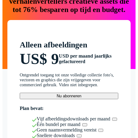
verhalenvertellers creatieve assets die
tot 76% besparen op tijd en budget.
Alleen afbeeldingen
US$ 9
USD per maand jaarlijks
gefactureerd
Ontgrendel toegang tot onze volledige collectie foto's,
vectoren en graphics die zijn vrijgegeven voor
commercieel gebruik. Video niet inbegrepen.
Nu abonneren
Plan bevat:
Vijf afbeeldingsdownloads per maand
Één bundel per maand
Geen naamsvermelding vereist
Snellere downloads