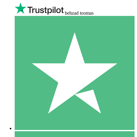
behzad toomas