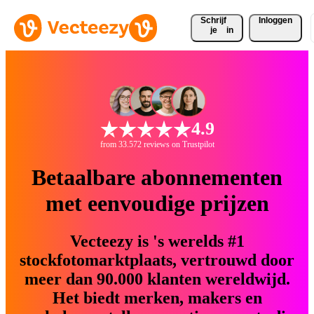
Schrijf 
Inloggen
je
in
4.9
from 33.572 reviews on Trustpilot
Betaalbare abonnementen
met eenvoudige prijzen
Vecteezy is 's werelds #1
stockfotomarktplaats, vertrouwd door
meer dan 90.000 klanten wereldwijd.
Het biedt merken, makers en