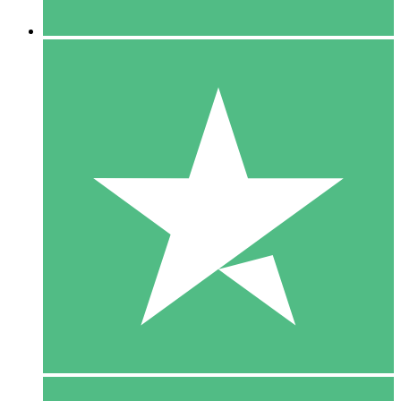
5 Downloaden
15
US$
00
10 Downloaden
20
US$
00