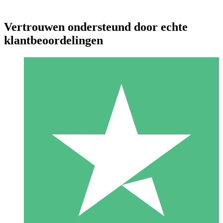
Vertrouwen ondersteund door echte
klantbeoordelingen
Individuele Creditpakketten
Betaal per gebruik met downloadtegoeden. Geen maandelijkse
verplichting vereist.
1 Downloaden
10
US$
00