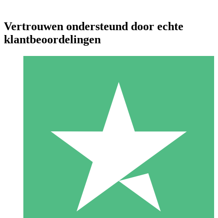
Vertrouwen ondersteund door echte
klantbeoordelingen
Individuele Creditpakketten
Betaal per gebruik met downloadtegoeden. Geen maandelijkse
verplichting vereist.
1 Downloaden
10
US$
00