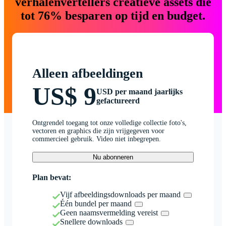
verhalenvertellers creatieve assets die
tot 76% besparen op tijd en budget.
Alleen afbeeldingen
US$ 9
USD per maand jaarlijks
gefactureerd
Ontgrendel toegang tot onze volledige collectie foto's,
vectoren en graphics die zijn vrijgegeven voor
commercieel gebruik. Video niet inbegrepen.
Nu abonneren
Plan bevat:
Vijf afbeeldingsdownloads per maand
Één bundel per maand
Geen naamsvermelding vereist
Snellere downloads