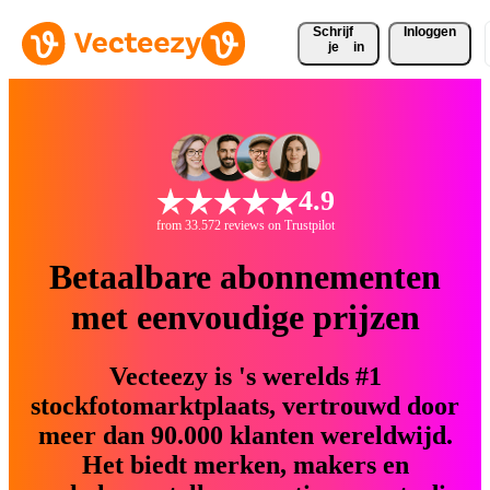
Schrijf 
Inloggen
je
in
4.9
from 33.572 reviews on Trustpilot
Betaalbare abonnementen
met eenvoudige prijzen
Vecteezy is 's werelds #1
stockfotomarktplaats, vertrouwd door
meer dan 90.000 klanten wereldwijd.
Het biedt merken, makers en