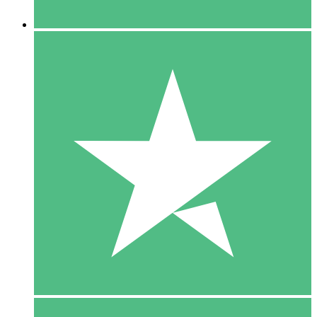
5 Downloaden
15
US$
00
10 Downloaden
20
US$
00