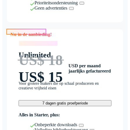
Prioriteitsondersteuning
Geen advertenties
Nu in de aanbieding!
Nu in de aanbieding!
Unlimited
US$ 18
USD per maand
jaarlijks gefactureerd
US$ 15
Voor grotere makers die op schaal produceren en
creatieve vrijheid eisen
7 dagen gratis proefperiode
Alles in Starter, plus:
Onbeperkte downloads
Volledige bibliotheektoegang