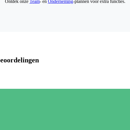
Ontdek onze
Team
- en
Onderneming
-plannen voor extra functies.
beoordelingen