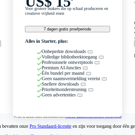
US$ 15
Voor grotere makers die op schaal produceren en
creatieve vrijheid eisen
7 dagen gratis proefperiode
Alles in Starter, plus:
Onbeperkte downloads
Volledige bibliotheektoegang
Professionele ontwerptools
Premium AI-functies
Één bundel per maand
Geen naamsvermelding vereist
Snellere downloads
Prioriteitsondersteuning
Geen advertenties
Wilt u zich niet abonneren?
Meer aankoopopties bekijken
n bevatten onze
Pro Standaard-licentie
en zijn voor toegang door één ge