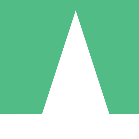
Individuele Creditpakketten
l per gebruik met downloadtegoeden. Geen maandelijkse verplichting ve
1 Downloaden
5 Downloaden
10 Downloaden
10
15
20
US$
00
US$
00
US$
00