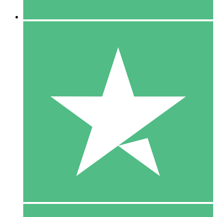
5 Downloaden
15
US$
00
10 Downloaden
20
US$
00