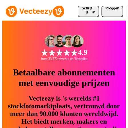
Schrijf 
Inloggen
je
in
4.9
from 33.572 reviews on Trustpilot
Betaalbare abonnementen
met eenvoudige prijzen
Vecteezy is 's werelds #1
stockfotomarktplaats, vertrouwd door
meer dan 90.000 klanten wereldwijd.
Het biedt merken, makers en