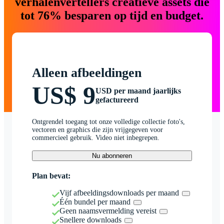
verhalenvertellers creatieve assets die
tot 76% besparen op tijd en budget.
Alleen afbeeldingen
US$ 9
USD per maand jaarlijks
gefactureerd
Ontgrendel toegang tot onze volledige collectie foto's,
vectoren en graphics die zijn vrijgegeven voor
commercieel gebruik. Video niet inbegrepen.
Nu abonneren
Plan bevat:
Vijf afbeeldingsdownloads per maand
Één bundel per maand
Geen naamsvermelding vereist
Snellere downloads