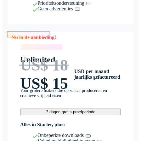
Prioriteitsondersteuning
Geen advertenties
Nu in de aanbieding!
Nu in de aanbieding!
Unlimited
US$ 18
USD per maand
jaarlijks gefactureerd
US$ 15
Voor grotere makers die op schaal produceren en
creatieve vrijheid eisen
7 dagen gratis proefperiode
Alles in Starter, plus:
Onbeperkte downloads
Volledige bibliotheektoegang