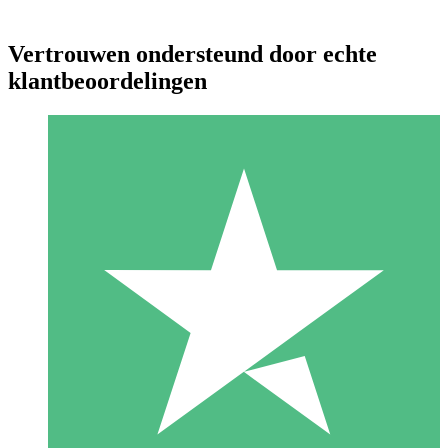
Vertrouwen ondersteund door echte
klantbeoordelingen
Individuele Creditpakketten
Betaal per gebruik met downloadtegoeden. Geen maandelijkse
verplichting vereist.
1 Downloaden
10
US$
00