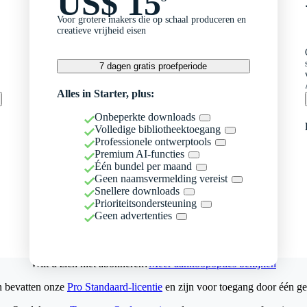
US$ 15
Voor grotere makers die op schaal produceren en
creatieve vrijheid eisen
7 dagen gratis proefperiode
Alles in Starter, plus:
Onbeperkte downloads
Volledige bibliotheektoegang
Professionele ontwerptools
Premium AI-functies
Één bundel per maand
Geen naamsvermelding vereist
Snellere downloads
Prioriteitsondersteuning
Geen advertenties
Wilt u zich niet abonneren?
Meer aankoopopties bekijken
n bevatten onze
Pro Standaard-licentie
en zijn voor toegang door één ge