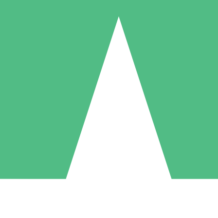
Individuele Creditpakketten
l per gebruik met downloadtegoeden. Geen maandelijkse verplichting ve
1 Downloaden
5 Downloaden
10 Downloaden
10
15
20
US$
00
US$
00
US$
00