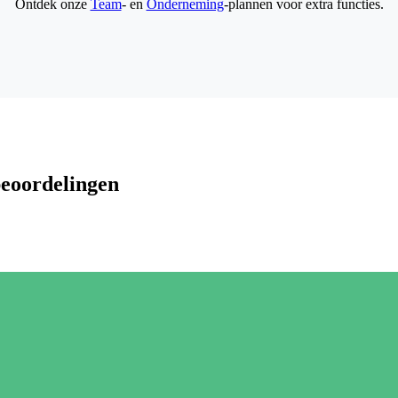
Ontdek onze
Team
- en
Onderneming
-plannen voor extra functies.
beoordelingen