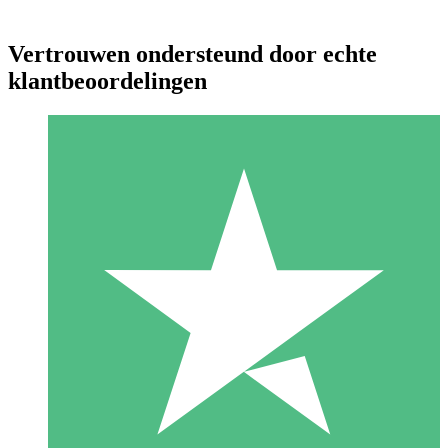
Vertrouwen ondersteund door echte
klantbeoordelingen
Individuele Creditpakketten
Betaal per gebruik met downloadtegoeden. Geen maandelijkse
verplichting vereist.
1 Downloaden
10
US$
00