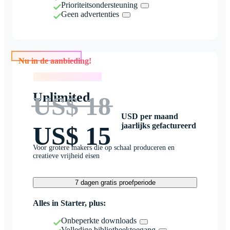
Prioriteitsondersteuning
Geen advertenties
Nu in de aanbieding!
Nu in de aanbieding!
Unlimited
US$ 18
USD per maand
jaarlijks gefactureerd
US$ 15
Voor grotere makers die op schaal produceren en
creatieve vrijheid eisen
7 dagen gratis proefperiode
Alles in Starter, plus:
Onbeperkte downloads
Volledige bibliotheektoegang