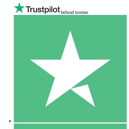
behzad toomas