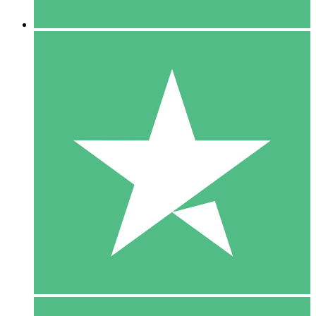
5 Downloaden
15
US$
00
10 Downloaden
20
US$
00