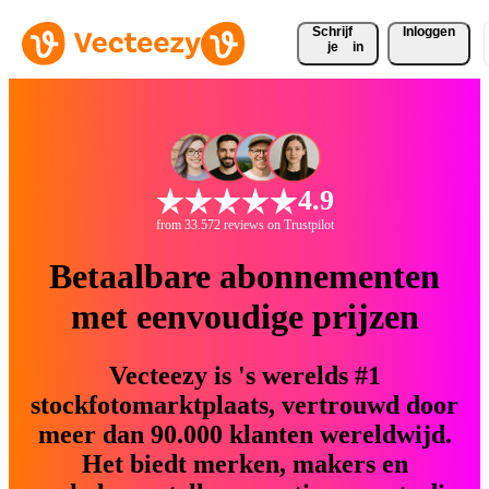
Schrijf 
Inloggen
je
in
4.9
from 33.572 reviews on Trustpilot
Betaalbare abonnementen
met eenvoudige prijzen
Vecteezy is 's werelds #1
stockfotomarktplaats, vertrouwd door
meer dan 90.000 klanten wereldwijd.
Het biedt merken, makers en