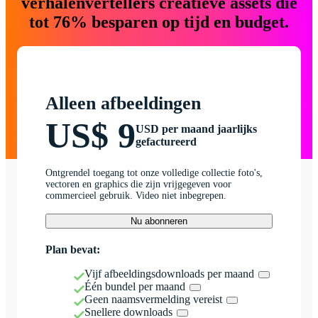
verhalenvertellers creatieve assets die
tot 76% besparen op tijd en budget.
Alleen afbeeldingen
US$ 9
USD per maand jaarlijks
gefactureerd
Ontgrendel toegang tot onze volledige collectie foto's,
vectoren en graphics die zijn vrijgegeven voor
commercieel gebruik. Video niet inbegrepen.
Nu abonneren
Plan bevat:
Vijf afbeeldingsdownloads per maand
Één bundel per maand
Geen naamsvermelding vereist
Snellere downloads