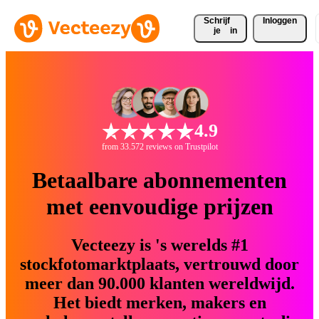
Schrijf 
Inloggen
je
in
4.9
from 33.572 reviews on Trustpilot
Betaalbare abonnementen
met eenvoudige prijzen
Vecteezy is 's werelds #1
stockfotomarktplaats, vertrouwd door
meer dan 90.000 klanten wereldwijd.
Het biedt merken, makers en