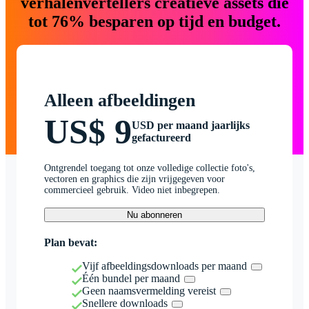
verhalenvertellers creatieve assets die
tot 76% besparen op tijd en budget.
Alleen afbeeldingen
US$ 9
USD per maand jaarlijks
gefactureerd
Ontgrendel toegang tot onze volledige collectie foto's,
vectoren en graphics die zijn vrijgegeven voor
commercieel gebruik. Video niet inbegrepen.
Nu abonneren
Plan bevat:
Vijf afbeeldingsdownloads per maand
Één bundel per maand
Geen naamsvermelding vereist
Snellere downloads