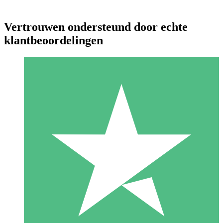
Vertrouwen ondersteund door echte
klantbeoordelingen
Individuele Creditpakketten
Betaal per gebruik met downloadtegoeden. Geen maandelijkse
verplichting vereist.
1 Downloaden
10
US$
00