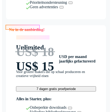
Prioriteitsondersteuning
Geen advertenties
Nu in de aanbieding!
Nu in de aanbieding!
Unlimited
US$ 18
USD per maand
jaarlijks gefactureerd
US$ 15
Voor grotere makers die op schaal produceren en
creatieve vrijheid eisen
7 dagen gratis proefperiode
Alles in Starter, plus:
Onbeperkte downloads
Volledige bibliotheektoegang