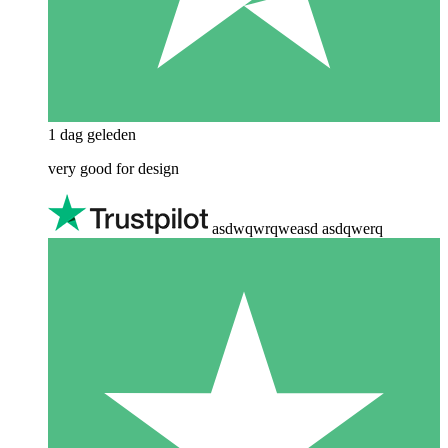
1 dag geleden
very good for design
asdwqwrqweasd asdqwerq