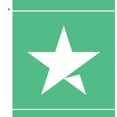
5 Downloaden
15
US$
00
10 Downloaden
20
US$
00