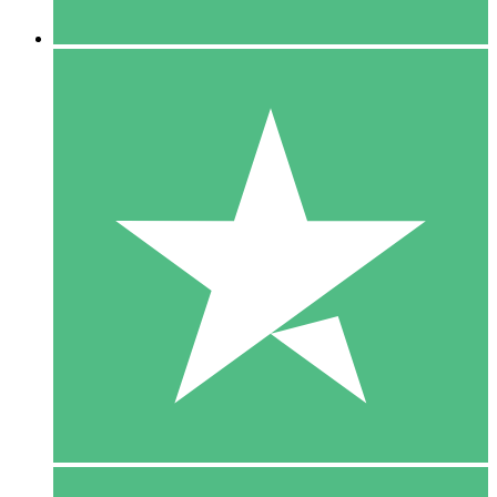
5 Downloaden
15
US$
00
10 Downloaden
20
US$
00