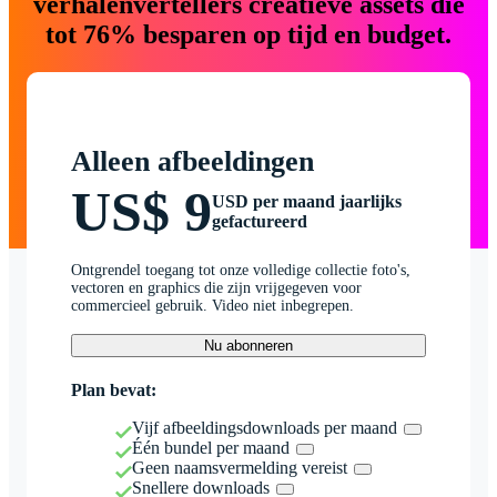
verhalenvertellers creatieve assets die
tot 76% besparen op tijd en budget.
Alleen afbeeldingen
US$ 9
USD per maand jaarlijks
gefactureerd
Ontgrendel toegang tot onze volledige collectie foto's,
vectoren en graphics die zijn vrijgegeven voor
commercieel gebruik. Video niet inbegrepen.
Nu abonneren
Plan bevat:
Vijf afbeeldingsdownloads per maand
Één bundel per maand
Geen naamsvermelding vereist
Snellere downloads