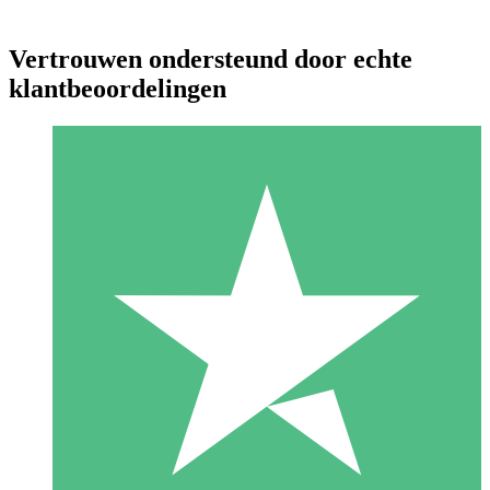
Vertrouwen ondersteund door echte
klantbeoordelingen
Individuele Creditpakketten
Betaal per gebruik met downloadtegoeden. Geen maandelijkse
verplichting vereist.
1 Downloaden
10
US$
00