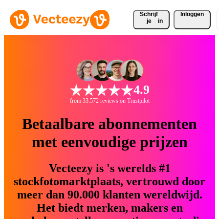
Schrijf 
Inloggen
je
in
4.9
from 33.572 reviews on Trustpilot
Betaalbare abonnementen
met eenvoudige prijzen
Vecteezy is 's werelds #1
stockfotomarktplaats, vertrouwd door
meer dan 90.000 klanten wereldwijd.
Het biedt merken, makers en