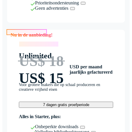
Prioriteitsondersteuning
Geen advertenties
Nu in de aanbieding!
Nu in de aanbieding!
Unlimited
US$ 18
USD per maand
jaarlijks gefactureerd
US$ 15
Voor grotere makers die op schaal produceren en
creatieve vrijheid eisen
7 dagen gratis proefperiode
Alles in Starter, plus:
Onbeperkte downloads
Volledige bibliotheektoegang