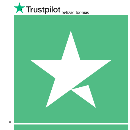
behzad toomas