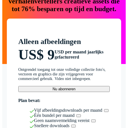
verhalenvertellers creatieve assets die
tot 76% besparen op tijd en budget.
Alleen afbeeldingen
US$ 9
USD per maand jaarlijks
gefactureerd
Ontgrendel toegang tot onze volledige collectie foto's,
vectoren en graphics die zijn vrijgegeven voor
commercieel gebruik. Video niet inbegrepen.
Nu abonneren
Plan bevat:
Vijf afbeeldingsdownloads per maand
Één bundel per maand
Geen naamsvermelding vereist
Snellere downloads