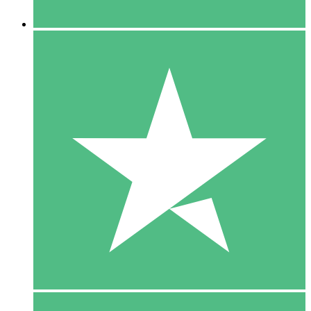
5 Downloaden
15
US$
00
10 Downloaden
20
US$
00