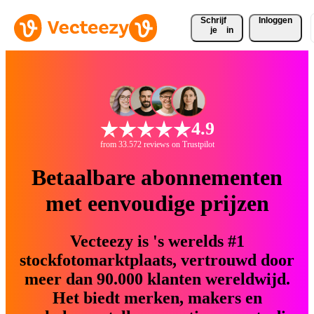
Schrijf 
Inloggen
je
in
4.9
from 33.572 reviews on Trustpilot
Betaalbare abonnementen
met eenvoudige prijzen
Vecteezy is 's werelds #1
stockfotomarktplaats, vertrouwd door
meer dan 90.000 klanten wereldwijd.
Het biedt merken, makers en