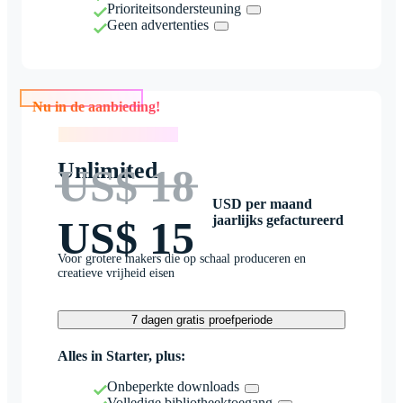
Prioriteitsondersteuning
Geen advertenties
Nu in de aanbieding!
Nu in de aanbieding!
Unlimited
US$ 18
USD per maand
jaarlijks gefactureerd
US$ 15
Voor grotere makers die op schaal produceren en
creatieve vrijheid eisen
7 dagen gratis proefperiode
Alles in Starter, plus:
Onbeperkte downloads
Volledige bibliotheektoegang