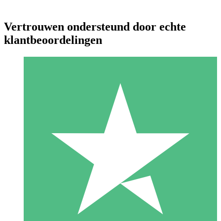
Vertrouwen ondersteund door echte
klantbeoordelingen
Individuele Creditpakketten
Betaal per gebruik met downloadtegoeden. Geen maandelijkse
verplichting vereist.
1 Downloaden
10
US$
00