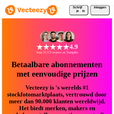
Schrijf 
Inloggen
je
in
4.9
from 33.572 reviews on Trustpilot
Betaalbare abonnementen
met eenvoudige prijzen
Vecteezy is 's werelds #1
stockfotomarktplaats, vertrouwd door
meer dan 90.000 klanten wereldwijd.
Het biedt merken, makers en