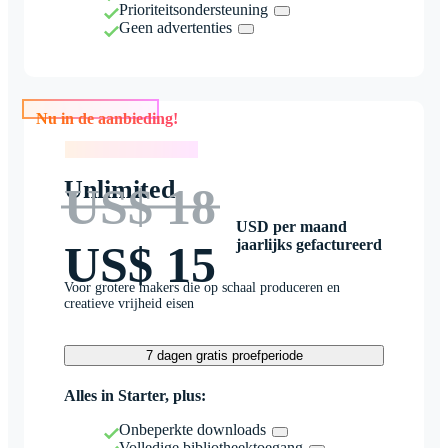
Prioriteitsondersteuning
Geen advertenties
Nu in de aanbieding!
Nu in de aanbieding!
Unlimited
US$ 18
USD per maand
jaarlijks gefactureerd
US$ 15
Voor grotere makers die op schaal produceren en
creatieve vrijheid eisen
7 dagen gratis proefperiode
Alles in Starter, plus:
Onbeperkte downloads
Volledige bibliotheektoegang