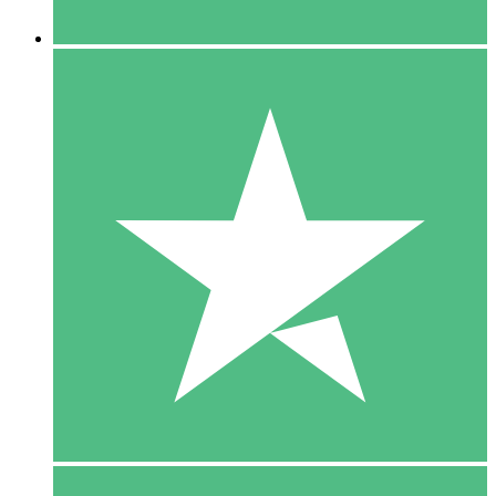
5 Downloaden
15
US$
00
10 Downloaden
20
US$
00