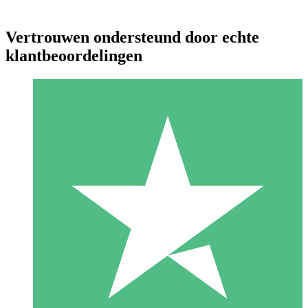
Vertrouwen ondersteund door echte
klantbeoordelingen
Individuele Creditpakketten
Betaal per gebruik met downloadtegoeden. Geen maandelijkse
verplichting vereist.
1 Downloaden
10
US$
00