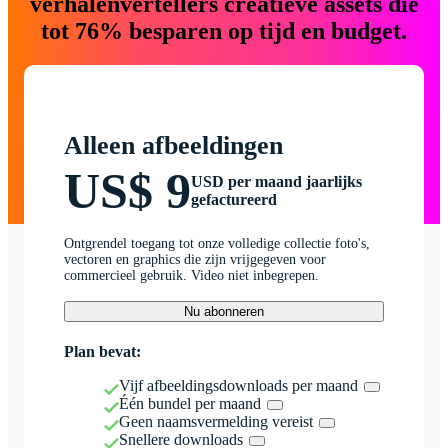
verhalenvertellers creatieve assets die
tot 76% besparen op tijd en budget.
Alleen afbeeldingen
US$ 9
USD per maand jaarlijks
gefactureerd
Ontgrendel toegang tot onze volledige collectie foto's,
vectoren en graphics die zijn vrijgegeven voor
commercieel gebruik. Video niet inbegrepen.
Nu abonneren
Plan bevat:
Vijf afbeeldingsdownloads per maand
Één bundel per maand
Geen naamsvermelding vereist
Snellere downloads