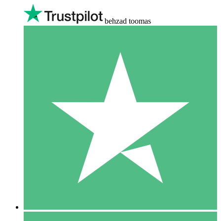
behzad toomas