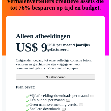
verhalenvertellers creatieve assets die
tot 76% besparen op tijd en budget.
Alleen afbeeldingen
US$ 9
USD per maand jaarlijks
gefactureerd
Ontgrendel toegang tot onze volledige collectie foto's,
vectoren en graphics die zijn vrijgegeven voor
commercieel gebruik. Video niet inbegrepen.
Nu abonneren
Plan bevat:
Vijf afbeeldingsdownloads per maand
Één bundel per maand
Geen naamsvermelding vereist
Snellere downloads