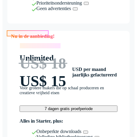
Prioriteitsondersteuning
Geen advertenties
Nu in de aanbieding!
Nu in de aanbieding!
Unlimited
US$ 18
USD per maand
jaarlijks gefactureerd
US$ 15
Voor grotere makers die op schaal produceren en
creatieve vrijheid eisen
7 dagen gratis proefperiode
Alles in Starter, plus:
Onbeperkte downloads
Volledige bibliotheektoegang