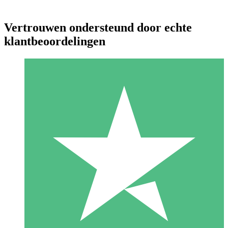
Vertrouwen ondersteund door echte
klantbeoordelingen
Individuele Creditpakketten
Betaal per gebruik met downloadtegoeden. Geen maandelijkse
verplichting vereist.
1 Downloaden
10
US$
00