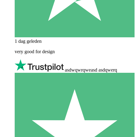
1 dag geleden
very good for design
asdwqwrqweasd asdqwerq