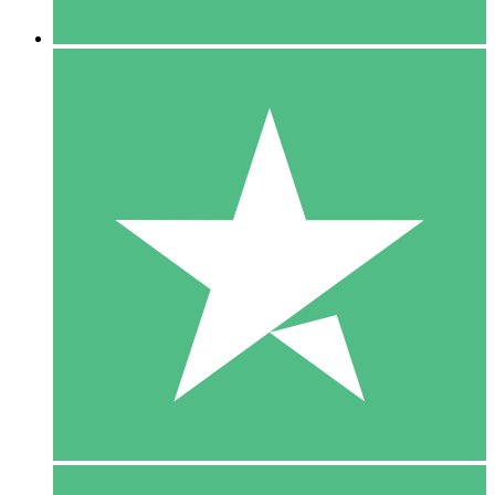
5 Downloaden
15
US$
00
10 Downloaden
20
US$
00