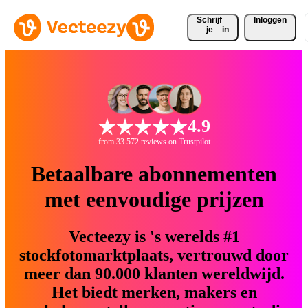
Schrijf 
Inloggen
je
in
4.9
from 33.572 reviews on Trustpilot
Betaalbare abonnementen
met eenvoudige prijzen
Vecteezy is 's werelds #1
stockfotomarktplaats, vertrouwd door
meer dan 90.000 klanten wereldwijd.
Het biedt merken, makers en