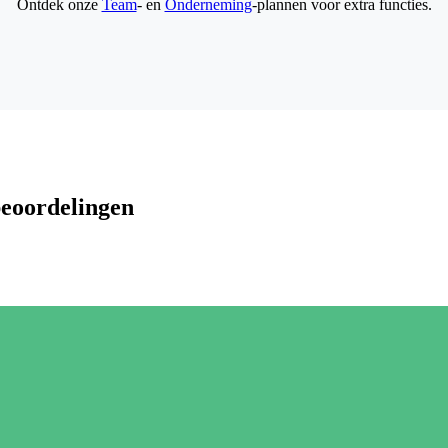
Ontdek onze
Team
- en
Onderneming
-plannen voor extra functies.
beoordelingen