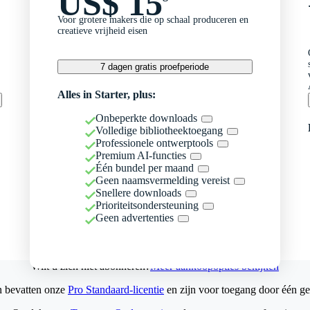
US$ 15
Voor grotere makers die op schaal produceren en
creatieve vrijheid eisen
7 dagen gratis proefperiode
Alles in Starter, plus:
Onbeperkte downloads
Volledige bibliotheektoegang
Professionele ontwerptools
Premium AI-functies
Één bundel per maand
Geen naamsvermelding vereist
Snellere downloads
Prioriteitsondersteuning
Geen advertenties
Wilt u zich niet abonneren?
Meer aankoopopties bekijken
n bevatten onze
Pro Standaard-licentie
en zijn voor toegang door één ge