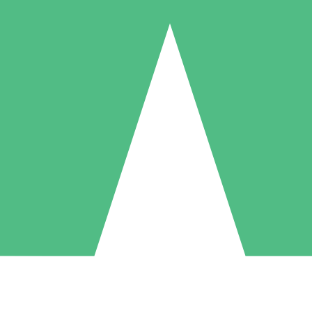
Individuele Creditpakketten
l per gebruik met downloadtegoeden. Geen maandelijkse verplichting ve
1 Downloaden
5 Downloaden
10 Downloaden
10
15
20
US$
00
US$
00
US$
00