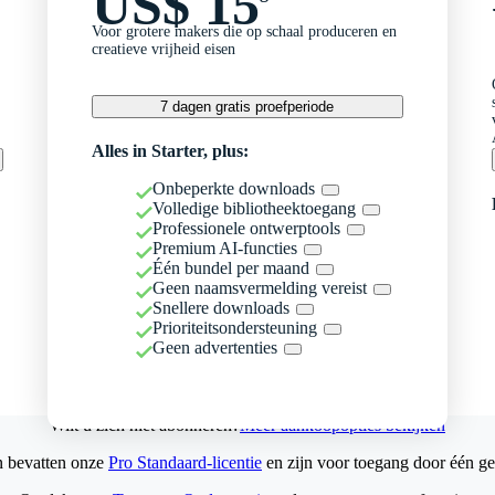
US$ 15
Voor grotere makers die op schaal produceren en
creatieve vrijheid eisen
7 dagen gratis proefperiode
Alles in Starter, plus:
Onbeperkte downloads
Volledige bibliotheektoegang
Professionele ontwerptools
Premium AI-functies
Één bundel per maand
Geen naamsvermelding vereist
Snellere downloads
Prioriteitsondersteuning
Geen advertenties
Wilt u zich niet abonneren?
Meer aankoopopties bekijken
n bevatten onze
Pro Standaard-licentie
en zijn voor toegang door één ge