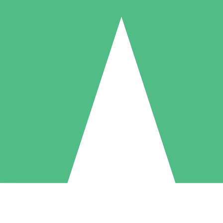
Individuele Creditpakketten
l per gebruik met downloadtegoeden. Geen maandelijkse verplichting ve
1 Downloaden
5 Downloaden
10 Downloaden
10
15
20
US$
00
US$
00
US$
00