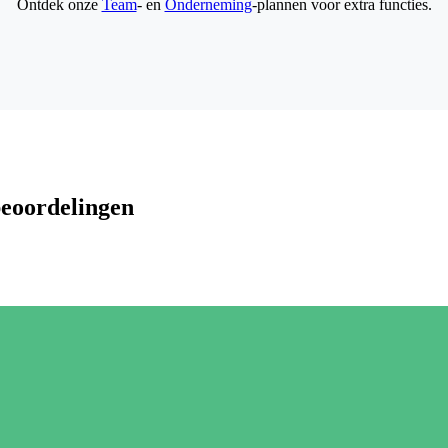
Ontdek onze
Team
- en
Onderneming
-plannen voor extra functies.
beoordelingen