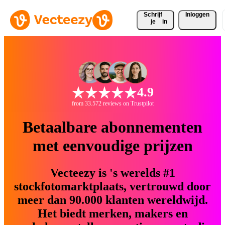
Schrijf 
Inloggen
je
in
4.9
from 33.572 reviews on Trustpilot
Betaalbare abonnementen
met eenvoudige prijzen
Vecteezy is 's werelds #1
stockfotomarktplaats, vertrouwd door
meer dan 90.000 klanten wereldwijd.
Het biedt merken, makers en