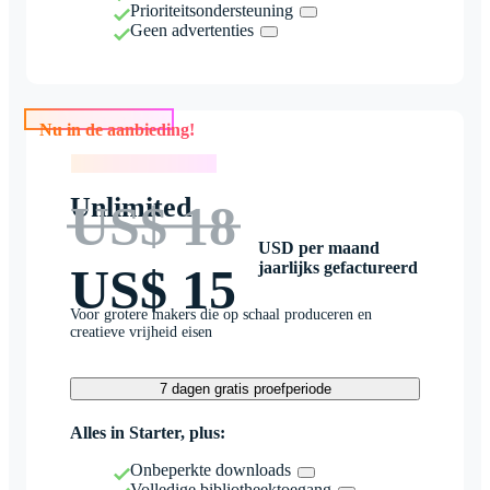
Prioriteitsondersteuning
Geen advertenties
Nu in de aanbieding!
Nu in de aanbieding!
Unlimited
US$ 18
USD per maand
jaarlijks gefactureerd
US$ 15
Voor grotere makers die op schaal produceren en
creatieve vrijheid eisen
7 dagen gratis proefperiode
Alles in Starter, plus:
Onbeperkte downloads
Volledige bibliotheektoegang