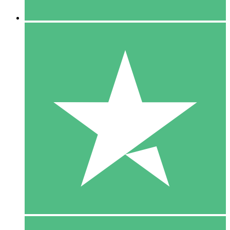
5 Downloaden
15
US$
00
10 Downloaden
20
US$
00