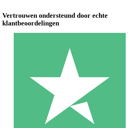
Vertrouwen ondersteund door echte
klantbeoordelingen
Individuele Creditpakketten
Betaal per gebruik met downloadtegoeden. Geen maandelijkse
verplichting vereist.
1 Downloaden
10
US$
00