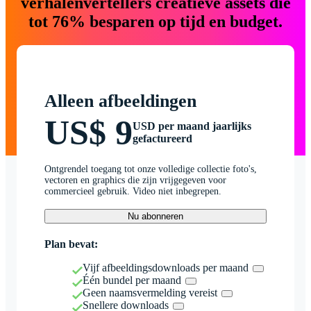
verhalenvertellers creatieve assets die
tot 76% besparen op tijd en budget.
Alleen afbeeldingen
US$ 9
USD per maand jaarlijks
gefactureerd
Ontgrendel toegang tot onze volledige collectie foto's,
vectoren en graphics die zijn vrijgegeven voor
commercieel gebruik. Video niet inbegrepen.
Nu abonneren
Plan bevat:
Vijf afbeeldingsdownloads per maand
Één bundel per maand
Geen naamsvermelding vereist
Snellere downloads