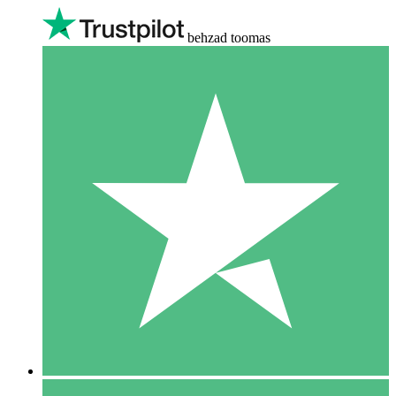
behzad toomas