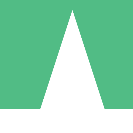
Individuele Creditpakketten
l per gebruik met downloadtegoeden. Geen maandelijkse verplichting ve
1 Downloaden
5 Downloaden
10 Downloaden
10
15
20
US$
00
US$
00
US$
00