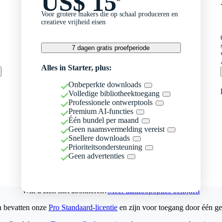
US$ 15
Voor grotere makers die op schaal produceren en
creatieve vrijheid eisen
7 dagen gratis proefperiode
Alles in Starter, plus:
Onbeperkte downloads
Volledige bibliotheektoegang
Professionele ontwerptools
Premium AI-functies
Één bundel per maand
Geen naamsvermelding vereist
Snellere downloads
Prioriteitsondersteuning
Geen advertenties
Wilt u zich niet abonneren?
Meer aankoopopties bekijken
n bevatten onze
Pro Standaard-licentie
en zijn voor toegang door één ge