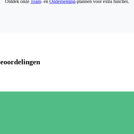
Ontdek onze
Team
- en
Onderneming
-plannen voor extra functies.
beoordelingen