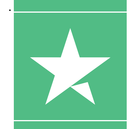
5 Downloaden
15
US$
00
10 Downloaden
20
US$
00