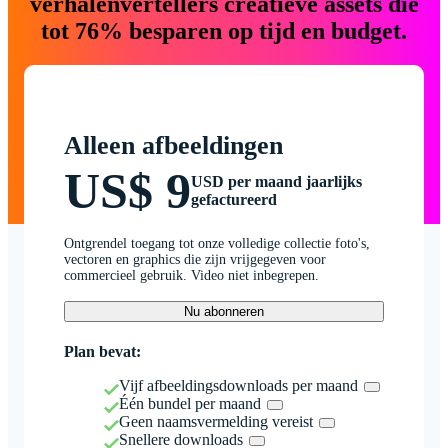
verhalenvertellers creatieve assets die
tot 76% besparen op tijd en budget.
Alleen afbeeldingen
US$ 9
USD per maand jaarlijks
gefactureerd
Ontgrendel toegang tot onze volledige collectie foto's,
vectoren en graphics die zijn vrijgegeven voor
commercieel gebruik. Video niet inbegrepen.
Nu abonneren
Plan bevat:
Vijf afbeeldingsdownloads per maand
Één bundel per maand
Geen naamsvermelding vereist
Snellere downloads