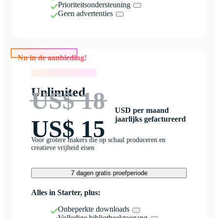
Prioriteitsondersteuning
Geen advertenties
Nu in de aanbieding!
Nu in de aanbieding!
Unlimited
US$ 18
USD per maand
jaarlijks gefactureerd
US$ 15
Voor grotere makers die op schaal produceren en
creatieve vrijheid eisen
7 dagen gratis proefperiode
Alles in Starter, plus:
Onbeperkte downloads
Volledige bibliotheektoegang