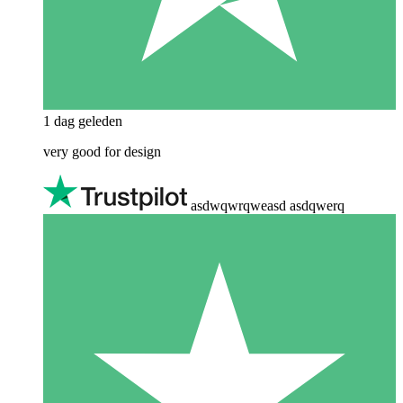
1 dag geleden
very good for design
asdwqwrqweasd asdqwerq