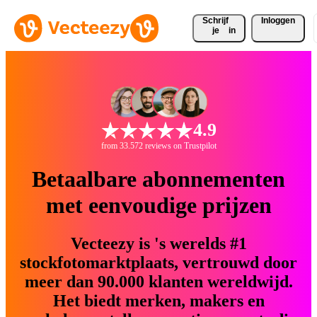
Schrijf 
Inloggen
je
in
4.9
from 33.572 reviews on Trustpilot
Betaalbare abonnementen
met eenvoudige prijzen
Vecteezy is 's werelds #1
stockfotomarktplaats, vertrouwd door
meer dan 90.000 klanten wereldwijd.
Het biedt merken, makers en