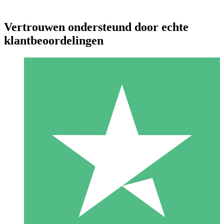
Vertrouwen ondersteund door echte
klantbeoordelingen
Individuele Creditpakketten
Betaal per gebruik met downloadtegoeden. Geen maandelijkse
verplichting vereist.
1 Downloaden
10
US$
00