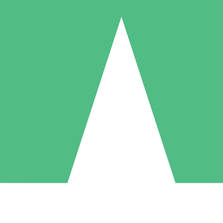
Individuele Creditpakketten
l per gebruik met downloadtegoeden. Geen maandelijkse verplichting ve
1 Downloaden
5 Downloaden
10 Downloaden
10
15
20
US$
00
US$
00
US$
00