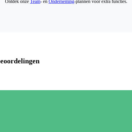
Ontdek onze
Team
- en
Onderneming
-plannen voor extra functies.
beoordelingen