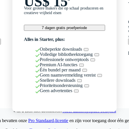
US$ 15
Voor grotere makers die op schaal produceren en
creatieve vrijheid eisen
7 dagen gratis proefperiode
Alles in Starter, plus:
Onbeperkte downloads
Volledige bibliotheektoegang
Professionele ontwerptools
Premium AI-functies
Één bundel per maand
Geen naamsvermelding vereist
Snellere downloads
Prioriteitsondersteuning
Geen advertenties
Wilt u zich niet abonneren?
Meer aankoopopties bekijken
n bevatten onze
Pro Standaard-licentie
en zijn voor toegang door één ge