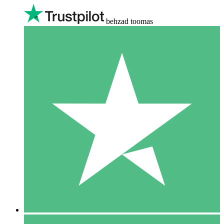
behzad toomas