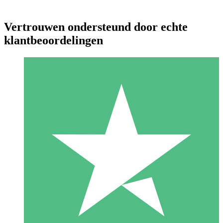
Vertrouwen ondersteund door echte
klantbeoordelingen
Individuele Creditpakketten
Betaal per gebruik met downloadtegoeden. Geen maandelijkse
verplichting vereist.
1 Downloaden
10
US$
00