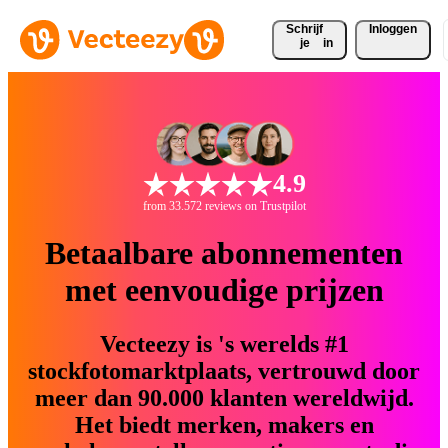
Schrijf 
Inloggen
je
in
4.9
from 33.572 reviews on Trustpilot
Betaalbare abonnementen
met eenvoudige prijzen
Vecteezy is 's werelds #1
stockfotomarktplaats, vertrouwd door
meer dan 90.000 klanten wereldwijd.
Het biedt merken, makers en