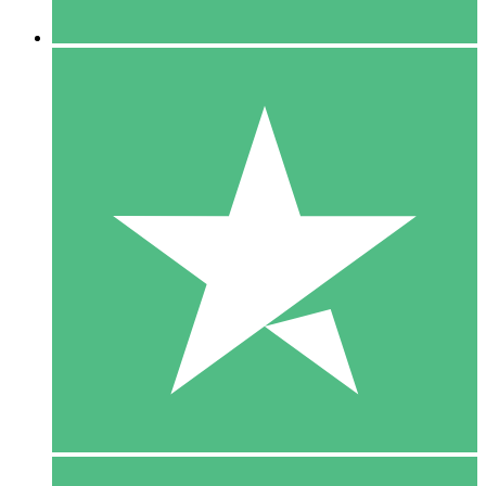
5 Downloaden
15
US$
00
10 Downloaden
20
US$
00