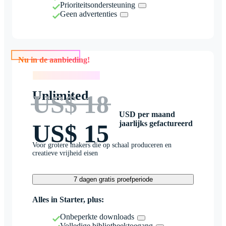
Prioriteitsondersteuning
Geen advertenties
Nu in de aanbieding!
Nu in de aanbieding!
Unlimited
US$ 18
USD per maand
jaarlijks gefactureerd
US$ 15
Voor grotere makers die op schaal produceren en
creatieve vrijheid eisen
7 dagen gratis proefperiode
Alles in Starter, plus:
Onbeperkte downloads
Volledige bibliotheektoegang