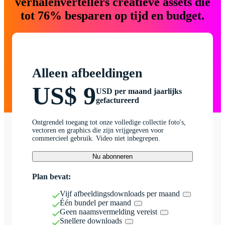
verhalenvertellers creatieve assets die
tot 76% besparen op tijd en budget.
Alleen afbeeldingen
US$ 9
USD per maand jaarlijks
gefactureerd
Ontgrendel toegang tot onze volledige collectie foto's,
vectoren en graphics die zijn vrijgegeven voor
commercieel gebruik. Video niet inbegrepen.
Nu abonneren
Plan bevat:
Vijf afbeeldingsdownloads per maand
Één bundel per maand
Geen naamsvermelding vereist
Snellere downloads