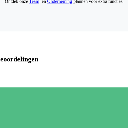
Ontdek onze
Team
- en
Onderneming
-plannen voor extra functies.
beoordelingen