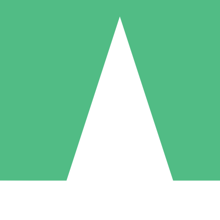
Individuele Creditpakketten
l per gebruik met downloadtegoeden. Geen maandelijkse verplichting ve
1 Downloaden
5 Downloaden
10 Downloaden
10
15
20
US$
00
US$
00
US$
00