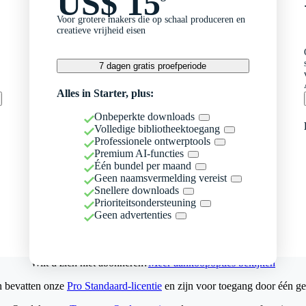
US$ 15
Voor grotere makers die op schaal produceren en
creatieve vrijheid eisen
7 dagen gratis proefperiode
Alles in Starter, plus:
Onbeperkte downloads
Volledige bibliotheektoegang
Professionele ontwerptools
Premium AI-functies
Één bundel per maand
Geen naamsvermelding vereist
Snellere downloads
Prioriteitsondersteuning
Geen advertenties
Wilt u zich niet abonneren?
Meer aankoopopties bekijken
n bevatten onze
Pro Standaard-licentie
en zijn voor toegang door één ge