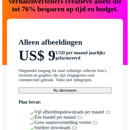
verhalenvertellers creatieve assets die
tot 76% besparen op tijd en budget.
Alleen afbeeldingen
US$ 9
USD per maand jaarlijks
gefactureerd
Ontgrendel toegang tot onze volledige collectie foto's,
vectoren en graphics die zijn vrijgegeven voor
commercieel gebruik. Video niet inbegrepen.
Nu abonneren
Plan bevat:
Vijf afbeeldingsdownloads per maand
Één bundel per maand
Geen naamsvermelding vereist
Snellere downloads