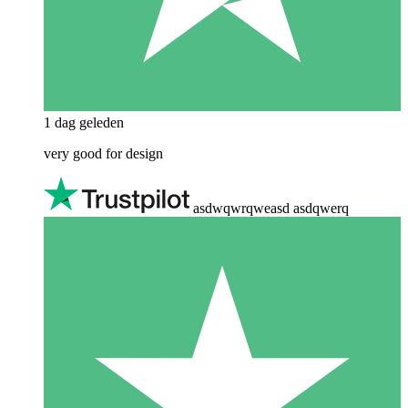
1 dag geleden
very good for design
asdwqwrqweasd asdqwerq