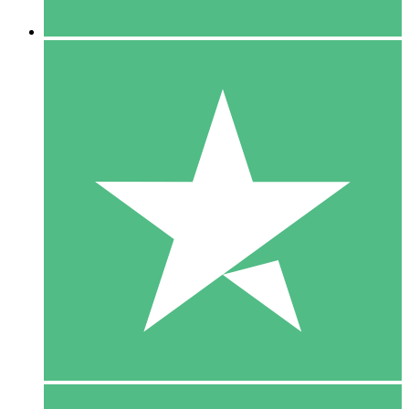
5 Downloaden
15
US$
00
10 Downloaden
20
US$
00