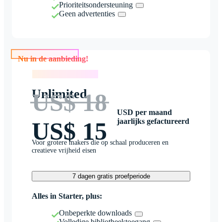
Prioriteitsondersteuning
Geen advertenties
Nu in de aanbieding!
Nu in de aanbieding!
Unlimited
US$ 18
USD per maand
jaarlijks gefactureerd
US$ 15
Voor grotere makers die op schaal produceren en
creatieve vrijheid eisen
7 dagen gratis proefperiode
Alles in Starter, plus:
Onbeperkte downloads
Volledige bibliotheektoegang