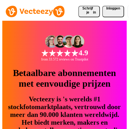
Schrijf 
Inloggen
je
in
4.9
from 33.572 reviews on Trustpilot
Betaalbare abonnementen
met eenvoudige prijzen
Vecteezy is 's werelds #1
stockfotomarktplaats, vertrouwd door
meer dan 90.000 klanten wereldwijd.
Het biedt merken, makers en