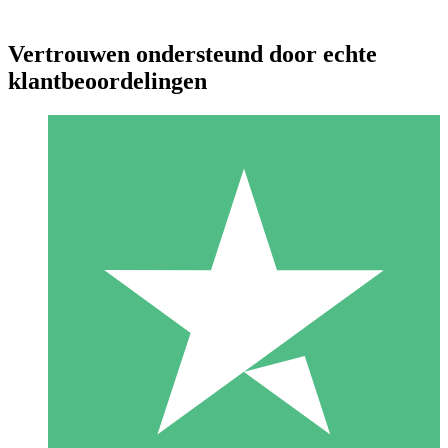
Vertrouwen ondersteund door echte
klantbeoordelingen
Individuele Creditpakketten
Betaal per gebruik met downloadtegoeden. Geen maandelijkse
verplichting vereist.
1 Downloaden
10
US$
00