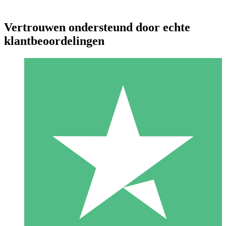
Vertrouwen ondersteund door echte
klantbeoordelingen
Individuele Creditpakketten
Betaal per gebruik met downloadtegoeden. Geen maandelijkse
verplichting vereist.
1 Downloaden
10
US$
00