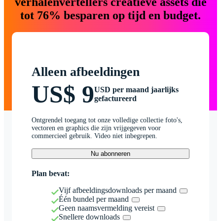
verhalenvertellers creatieve assets die
tot 76% besparen op tijd en budget.
Alleen afbeeldingen
US$ 9
USD per maand jaarlijks
gefactureerd
Ontgrendel toegang tot onze volledige collectie foto's,
vectoren en graphics die zijn vrijgegeven voor
commercieel gebruik. Video niet inbegrepen.
Nu abonneren
Plan bevat:
Vijf afbeeldingsdownloads per maand
Één bundel per maand
Geen naamsvermelding vereist
Snellere downloads