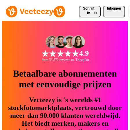
Schrijf 
Inloggen
je
in
4.9
from 33.572 reviews on Trustpilot
Betaalbare abonnementen
met eenvoudige prijzen
Vecteezy is 's werelds #1
stockfotomarktplaats, vertrouwd door
meer dan 90.000 klanten wereldwijd.
Het biedt merken, makers en