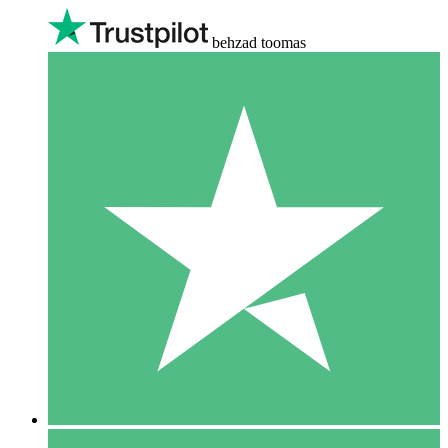
behzad toomas