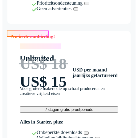
Prioriteitsondersteuning
Geen advertenties
Nu in de aanbieding!
Nu in de aanbieding!
Unlimited
US$ 18
USD per maand
jaarlijks gefactureerd
US$ 15
Voor grotere makers die op schaal produceren en
creatieve vrijheid eisen
7 dagen gratis proefperiode
Alles in Starter, plus:
Onbeperkte downloads
Volledige bibliotheektoegang