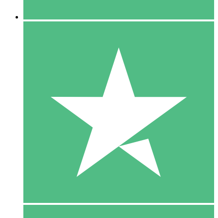
5 Downloaden
15
US$
00
10 Downloaden
20
US$
00