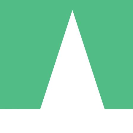
Individuele Creditpakketten
l per gebruik met downloadtegoeden. Geen maandelijkse verplichting ve
1 Downloaden
5 Downloaden
10 Downloaden
10
15
20
US$
00
US$
00
US$
00