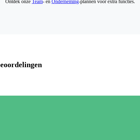
Ontdek onze
Team
- en
Onderneming
-plannen voor extra functies.
beoordelingen