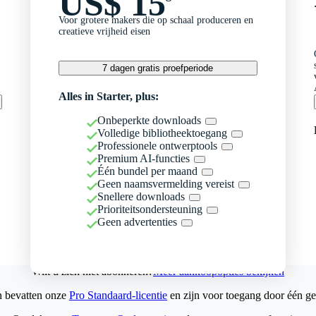
US$ 15
Voor grotere makers die op schaal produceren en
creatieve vrijheid eisen
7 dagen gratis proefperiode
Alles in Starter, plus:
Onbeperkte downloads
Volledige bibliotheektoegang
Professionele ontwerptools
Premium AI-functies
Één bundel per maand
Geen naamsvermelding vereist
Snellere downloads
Prioriteitsondersteuning
Geen advertenties
Wilt u zich niet abonneren?
Meer aankoopopties bekijken
n bevatten onze
Pro Standaard-licentie
en zijn voor toegang door één ge