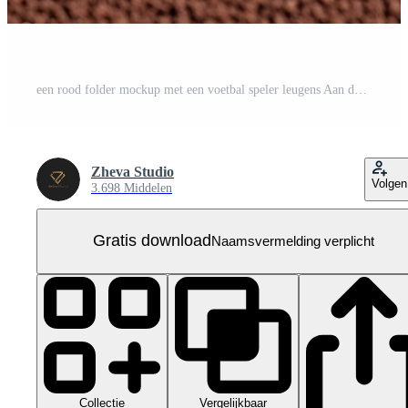
een rood folder mockup met een voetbal speler leugens Aan de grasmat van een sport- veld- Gratis PSD
Zheva Studio
Volgen
3.698 Middelen
Gratis download
Naamsvermelding verplicht
Collectie
Vergelijkbaar