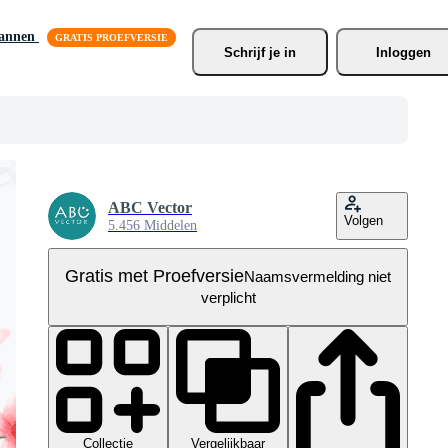
lannen
Schrijf je
 in
Inloggen
ABC Vector
Volgen
5.456 Middelen
Gratis met Proefversie
Naamsvermelding niet
verplicht
Collectie
Vergelijkbaar