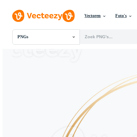
Vectoren
Foto's
PNGs
Alle Afbeeldingen
Foto's
PNGs
PSDs
SVGs
Sjablonen
Vectoren
Videos
Motion graphics
Redactionele Afbeeldingen
Redactionele Evenementen