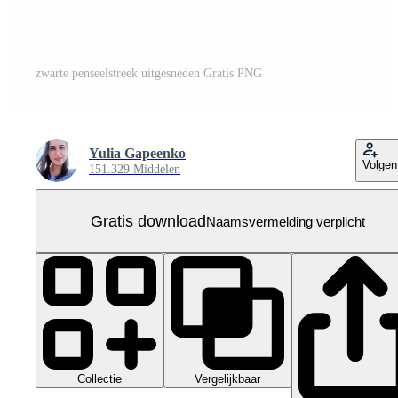
zwarte penseelstreek uitgesneden Gratis PNG
Yulia Gapeenko
Volgen
151.329 Middelen
Gratis download
Naamsvermelding verplicht
Collectie
Vergelijkbaar