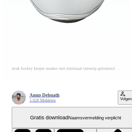
strak hockey keeper masker met minimaal ontwerp geïsoleerd Aan transparant achtergrond Gratis PNG
Anup Debnath
Volgen
5.028 Middelen
Gratis download
Naamsvermelding verplicht