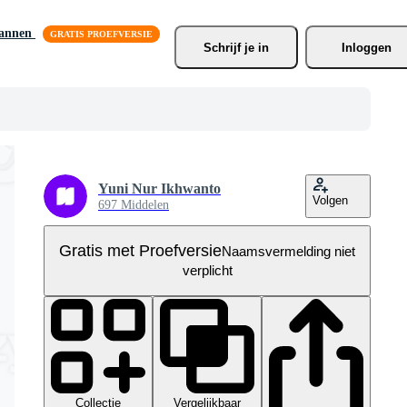
lannen
Schrijf je
 in
Inloggen
Yuni Nur Ikhwanto
Volgen
697 Middelen
Gratis met Proefversie
Naamsvermelding niet
verplicht
Collectie
Vergelijkbaar