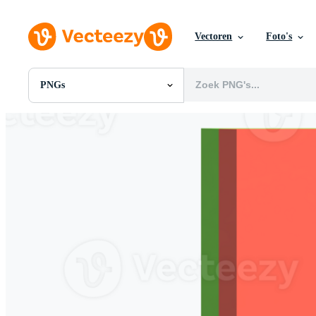
Vectoren
Foto's
PNGs
Alle Afbeeldingen
Foto's
PNGs
PSDs
SVGs
Sjablonen
Vectoren
Videos
Motion graphics
Redactionele Afbeeldingen
Redactionele Evenementen