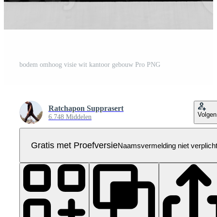
bodem omhoog visie wit kantoor gebouw Pro PNG
Ratchapon Supprasert
Volgen
6.748 Middelen
Gratis met Proefversie
Naamsvermelding niet verplich