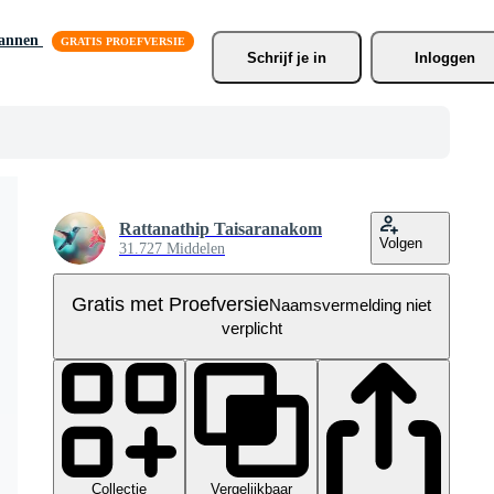
lannen
Schrijf je
 in
Inloggen
Rattanathip Taisaranakom
Volgen
31.727 Middelen
Gratis met Proefversie
Naamsvermelding niet
verplicht
Collectie
Vergelijkbaar