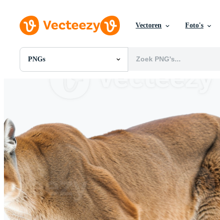
Vectoren
Foto's
PNGs
Alle Afbeeldingen
Foto's
PNGs
PSDs
SVGs
Sjablonen
Vectoren
Videos
Motion graphics
Redactionele Afbeeldingen
Redactionele Evenementen