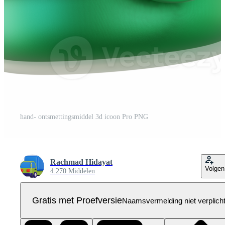
hand- ontsmettingsmiddel 3d icoon Pro PNG
Rachmad Hidayat
Volgen
4.270 Middelen
Gratis met Proefversie
Naamsvermelding niet verplich