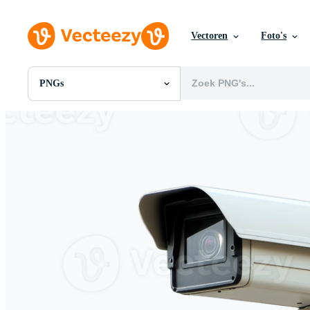
Vectoren
Foto's
PNGs
Alle Afbeeldingen
Foto's
PNGs
PSDs
SVGs
Sjablonen
Vectoren
Videos
Motion graphics
Redactionele Afbeeldingen
Redactionele Evenementen