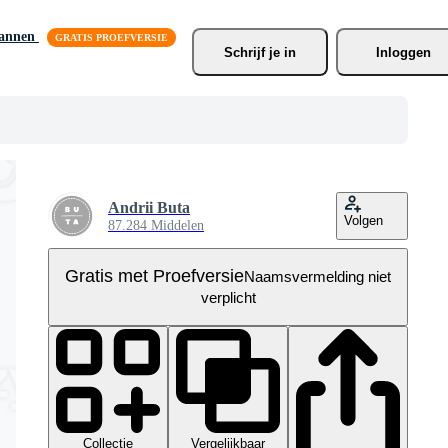
lannen
Schrijf je
 in
Inloggen
Andrii Buta
Volgen
87.284 Middelen
Gratis met Proefversie
Naamsvermelding niet
verplicht
Collectie
Vergelijkbaar