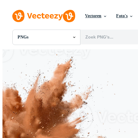
Vectoren
Foto's
PNGs
Alle Afbeeldingen
Foto's
PNGs
PSDs
SVGs
Sjablonen
Vectoren
Videos
Motion graphics
Redactionele Afbeeldingen
Redactionele Evenementen