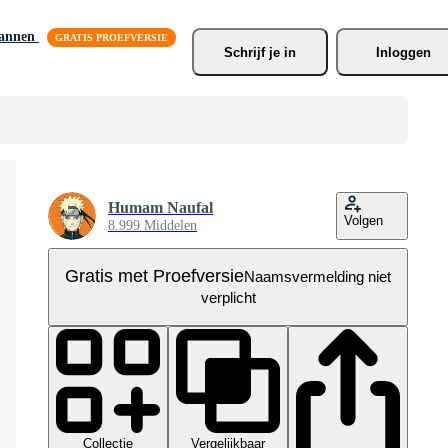
lannen
Schrijf je
 in
Inloggen
Humam Naufal
Volgen
8.999 Middelen
Gratis met Proefversie
Naamsvermelding niet
verplicht
Collectie
Vergelijkbaar