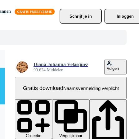
lannen
Schrijf je
 in
Inloggen
Diana Johanna Velasquez
Volgen
90.624 Middelen
Gratis download
Naamsvermelding verplicht
Collectie
Vergelijkbaar