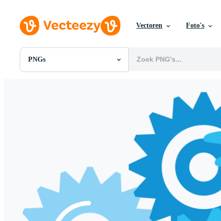
Vectoren
Foto's
PNGs
Alle Afbeeldingen
Foto's
PNGs
PSDs
SVGs
Sjablonen
Vectoren
Videos
Motion graphics
Redactionele Afbeeldingen
Redactionele Evenementen