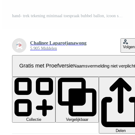
hand- trek tekening minimaal toespraak bubbel ballon, icoon sticker memo trefwoord ontwerper tekst doos banier Pro PNG
Chalinee Laparotjanawong
Volgen
5.905 Middelen
Gratis met Proefversie
Naamsvermelding niet verplich
Collectie
Vergelijkbaar
Delen