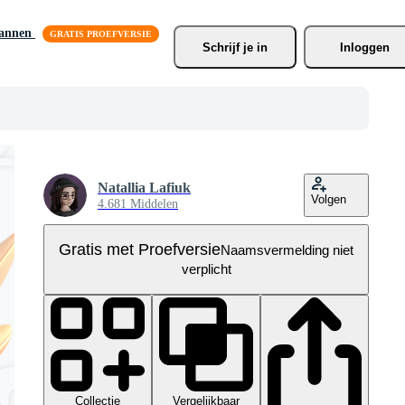
lannen
Schrijf je
 in
Inloggen
Natallia Lafiuk
Volgen
4.681 Middelen
Gratis met Proefversie
Naamsvermelding niet
verplicht
Collectie
Vergelijkbaar