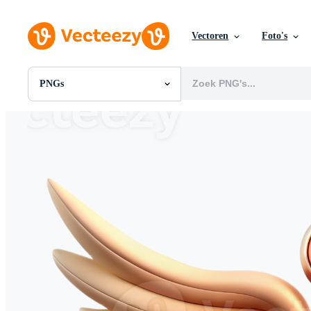
Vectoren
Foto's
PNGs
Alle Afbeeldingen
Foto's
PNGs
PSDs
SVGs
Sjablonen
Vectoren
Videos
Motion graphics
Redactionele Afbeeldingen
Redactionele Evenementen