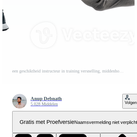
een geschiktheid instructeur in training versnelling, middenhouding, geïsoleerd Aan een transparant achtergrond Pro PNG
Anup Debnath
Volgen
5.028 Middelen
Gratis met Proefversie
Naamsvermelding niet verplich