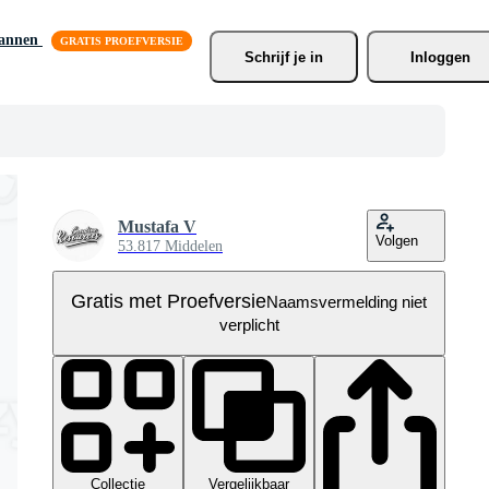
lannen
Schrijf je
 in
Inloggen
Mustafa V
Volgen
53.817 Middelen
Gratis met Proefversie
Naamsvermelding niet
verplicht
Collectie
Vergelijkbaar