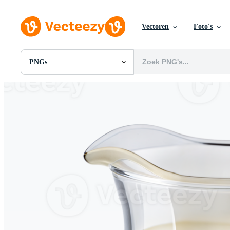
Vectoren
Foto's
PNGs
Alle Afbeeldingen
Foto's
PNGs
PSDs
SVGs
Sjablonen
Vectoren
Videos
Motion graphics
Redactionele Afbeeldingen
Redactionele Evenementen