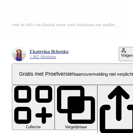
voor de helft van klassiek nieuw york kwarktaart met aardbei jam versierd met bosbessen dichtbij omhoog geïsoleerd foto Aan transparant PNG Pro PNG
Ekaterina Ilchenko
Volgen
1.882 Middelen
Gratis met Proefversie
Naamsvermelding niet verplich
Collectie
Vergelijkbaar