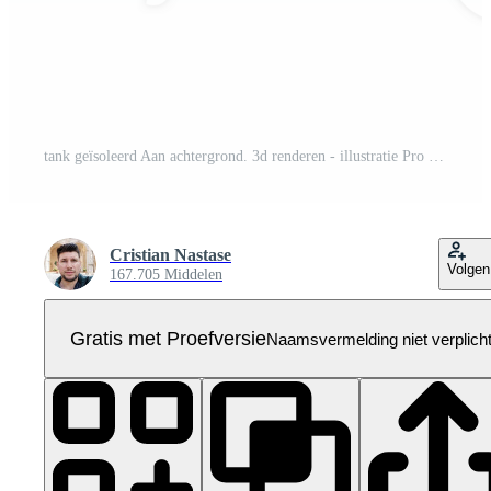
tank geïsoleerd Aan achtergrond. 3d renderen - illustratie Pro PNG
Cristian Nastase
Volgen
167.705 Middelen
Gratis met Proefversie
Naamsvermelding niet verplich