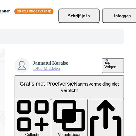
lannen
Schrijf je
 in
Inloggen
Jannatul Koraise
Volgen
1.465 Middelen
Gratis met Proefversie
Naamsvermelding niet
verplicht
Collectie
Vergelijkbaar