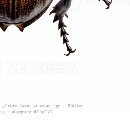
n geïsoleerd Aan transparant achtergrond. PNG het
iing uit. ai gegenereerd Pro PNG