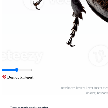
Deel op Pinterest
neushoorn kevers kever insect ete
dossier, besnoe
Gerelateerde zoekwoorden