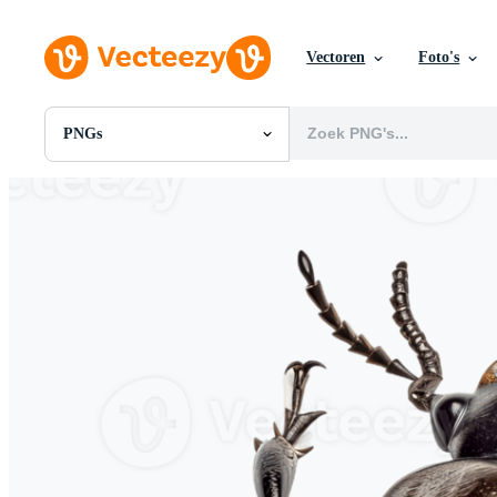
Vectoren
Foto's
PNGs
Alle Afbeeldingen
Foto's
PNGs
PSDs
SVGs
Sjablonen
Vectoren
Videos
Motion graphics
Redactionele Afbeeldingen
Redactionele Evenementen