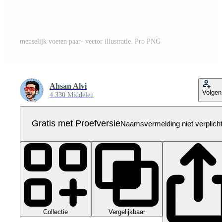
menselijk voeten paar- vector illustratie. Pro PNG
Ahsan Alvi
Volgen
4.330 Middelen
Gratis met Proefversie
Naamsvermelding niet verplich
Collectie
Vergelijkbaar